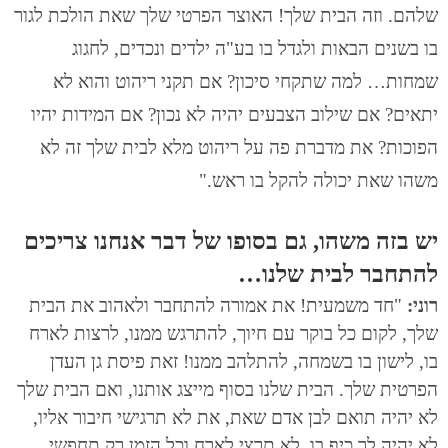
שלהם. וזה הבית שלך! האוצר הפרטי שלך שאת הולכת לגור
בו בשנים הבאות ולגדל בו בע"ה ילדים ונכדים, לחגוג
שמחות… למה שתקחי סיכון? אם תקני ריהוט והוא לא
יתאים? אם שילוב הצבעים יהיה לא נכון? אם המידות יהיו
הפוכות? את מדברת פה על ריהוט מלא לבית שלך זה לא
משהו שאת יכולה להקל בו ראש."
יש בזה משהו, גם בסופו של דבר אנחנו צריכים
להתחבר לבית שלנו…
רוני:
"חד משמעית! את אמורה להתחבר ולאהוב את הבית
שלך, לקום כל בוקר עם חיוך, להתרגש ממנו, לרצות לארח
בו, לישון בו בשמחה, להתלהב ממנו! זאת פיסת גן העדן
הפרטית שלך. הבית שלנו בסוף מייצג אותנו, ואם הבית שלך
לא יהיה תואם לבן אדם שאת, את לא תרגישי חיבור אליו,
לא יהיה לך כיף בו, לא תרצי לארח וכל הזמן רק תחפשי