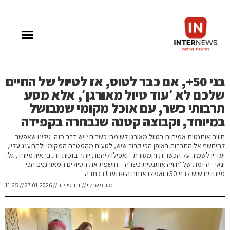
בני 50+, אם כבר לטוס, אז לטיול של החיים
שלכם לא ׳עוד טיול מאורגן׳, אלא מסע
תרבותי כשר, עם אוכל מקומי שמבושל
במיוחד, וקבוצה קטנה שנבחרה בקפידה
חוויה אותנטית אמיתית בטיול מאורגן לשומרי כשרות? יש דבר כזה. גילינו שאפשר
להיחשף אל התרבות באופן הכי קרוב שיש, לטעום מהמטבח המקומי ולהתענג עליו,
ועדיין לשמור על הכשרות והמסורת - ואפילו ליהנות יותר בזכות זה. בראיון מיוחד, גלי
ינאי - היזמת של 'חוויה אותנטית כשרה' - חושפת את הטיולים המאורגנים הכי
מיוחדים שיש לבני 50+ ואפילו אנחנו הופתענו! בכתבה
מור משרקי // דיגיטיילור // 27.01.2026 // 11:25