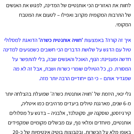
לחוות את האזורים הכי אותנטיים של המדינה, לפגוש את האנשים
של התרבות המקומית מקרוב ואפילו – לטעום את המטבח
המקומי.
איך זה קורה? באמצעות
'חוויה אותנטית כשרה'
הדואגת למסלולי
טיול עם הדגש על שלושת הדברים הכי חשובים כשמגיעים למדינה
חדשה ומעניינת: הנוף, האוכל והאנשים שבה, בלי להתפשר על
המסורת. כן, כל הטיולים שומרי כשרות ושבת, אבל זה לא מה
שמגדיר אותם – כי הם ייחודיים הרבה יותר מזה.
גלי ינאי, היזמת של 'חוויה אותנטית כשרה' שפועלת בהצלחה יותר
מ-6 שנים, מארגנת טיולים ביעדים מרהיבים כמו איטליה,
קירגיזסטן, טוסקנה יוון, סקוטלנד, אלבניה – בדגש על מסלולים
אותנטיים, מיוחדים ומלאי נוף, עם מבשלים מקומיים שמקפידים
באופן מלא על הכשרות, ובקבוצות בוטיק אינטימיות של כ-20