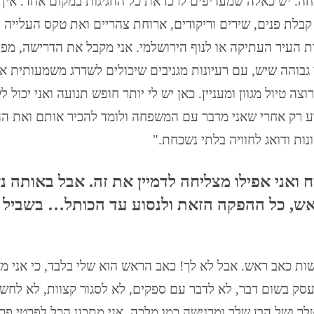
חה. יש כאלה שמעדיפים לרכז את כל החגיגות במקום אחד. אין
 קבלת פנים, שירים וריקודים, ארוחת צהריים ואת טקס העלייה 
 העיר העתיקה או לנוף הירושלמי. אני מקבל את הדרישה, מפי
גבוהה שיש, עם רעיונות מגניבים שיכולים לשדרג משמעותית א
צה טיול מגוון ומעניין. כאן יש לי יותר חופש תנועה ואני יכול 
ירוע רק אחרי שאני מדבר עם המשפחה ולומד להכיר אותם ואת ה
ות ודואג לחוויה בלתי נשכחת."
ואני אפילו מצליחה לדמיין את זה. אבל באותה נ
אש, כל ההפקה הזאת ולנסוע עד הכותל… בשביל 
שות כאב ראש. אבל לא לך! כאב הראש הוא שלי בלבד, כי אני מא
סק בשום דבר, לא לדבר עם ספקים, לא לסגור קצוות, לא לחשו
לך ושל הבן שלך ומרגישה כמו מלכה. אני מתכנן הכל לפרטי פר