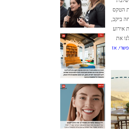
משלבת
ת הטקס
ה ביקב,
 אירוע
נו את
פשרי. אז