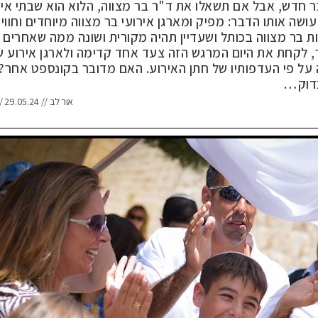
בר חדש, אבל אם תשאלו את ד"ר בר מצווה, הלוא הוא שבתי אי
 שכבר 15 שנה הוא עושה אותו הדבר: מפיק ומארגן אירועי בר מצווה מיוחדים וחווי
 בר מצווה בכותל ושעדיין תהיה מקורית ושונה ממה שאחרים ע
, לקחת את היום המרגש הזה צעד אחד קדימה ולארגן אירוע 
על פי העדפותיו של חתן האירוע. האם מדובר בקונספט אחר? 
בדוק…
אור לב // 29.05.24 // InterNews