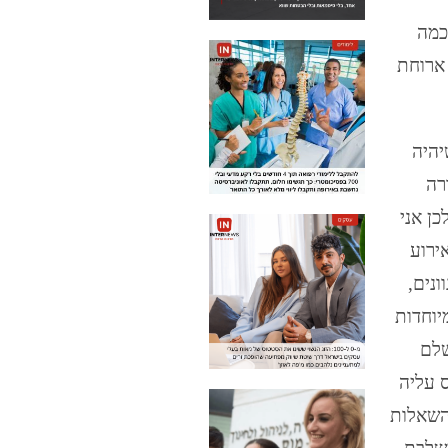
 ועוד כמה
 ארוחת
יהיה
רה
כן אני
ירוע
ונים,
יוחדות
שלם
 עליה
 השאלות