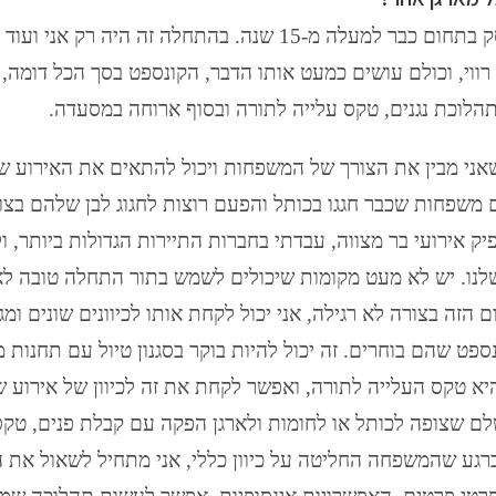
"תראי זאת שאלה מצוינת. אני עוסק בתחום כבר למעלה מ-15 שנה. בהתחלה זה היה רק אני
רווי, וכולם עושים כמעט אותו הדבר, הקונספט בסך הכל דומה,
 תהלוכת נגנים, טקס עלייה לתורה ובסוף ארוחה במסעדה.
אני מבין את הצורך של המשפחות ויכול להתאים את האירוע ש
ם משפחות שכבר חגגו בכותל והפעם רוצות לחגוג לבן שלהם בצו
ק אירועי בר מצווה, עבדתי בחברות התיירות הגדולות ביותר, ול
לנו. יש לא מעט מקומות שיכולים לשמש בתור התחלה טובה לא
הזה בצורה לא רגילה, אני יכול לקחת אותו לכיוונים שונים ומגו
נספט שהם בוחרים. זה יכול להיות בוקר בסגנון טיול עם תחנות מ
יא טקס העלייה לתורה, ואפשר לקחת את זה לכיוון של אירוע 
ם שצופה לכותל או לחומות ולארגן הפקה עם קבלת פנים, טקס
ברגע שהמשפחה החליטה על כיוון כללי, אני מתחיל לשאול את