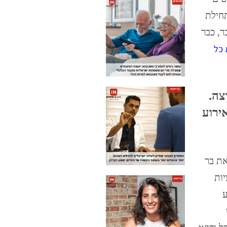
תחילת
ר, כבר
 כל
צה.
ירוע
את בר
יות
ע