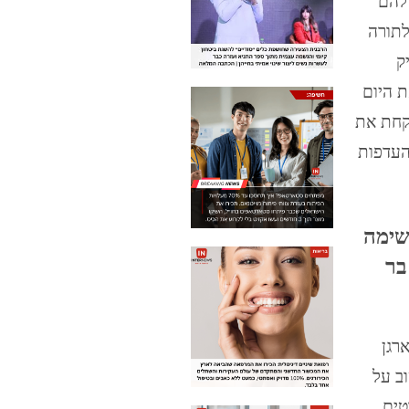
 להם
לתורה
ק
ת היום
לקחת את
העדפות
שימה
בר
רגן
ב על
טים