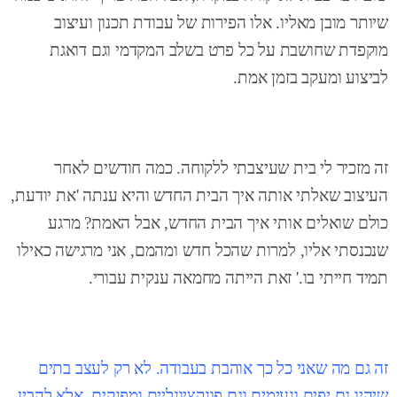
שיותר מובן מאליו. אלו הפירות של עבודת תכנון ועיצוב
מוקפדת שחושבת על כל פרט בשלב המקדמי וגם דואגת
לביצוע ומעקב בזמן אמת.
זה מזכיר לי בית שעיצבתי ללקוחה. כמה חודשים לאחר
העיצוב שאלתי אותה איך הבית החדש והיא ענתה 'את יודעת,
כולם שואלים אותי איך הבית החדש, אבל האמת? מרגע
שנכנסתי אליו, למרות שהכל חדש ומהמם, אני מרגישה כאילו
תמיד חייתי בו.' זאת הייתה מחמאה ענקית עבורי.
זה גם מה שאני כל כך אוהבת בעבודה. לא רק לעצב בתים
שיהיו גם יפים ונעימים וגם פונקציונליים ומפנקים, אלא להבין