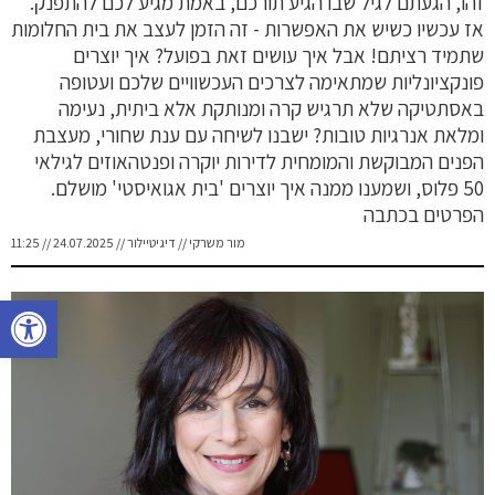
זהו, הגעתם לגיל שבו הגיע תורכם, באמת מגיע לכם להתפנק.
אז עכשיו כשיש את האפשרות - זה הזמן לעצב את בית החלומות
שתמיד רציתם! אבל איך עושים זאת בפועל? איך יוצרים
פונקציונליות שמתאימה לצרכים העכשוויים שלכם ועטופה
באסתטיקה שלא תרגיש קרה ומנותקת אלא ביתית, נעימה
ומלאת אנרגיות טובות? ישבנו לשיחה עם ענת שחורי, מעצבת
הפנים המבוקשת והמומחית לדירות יוקרה ופנטהאוזים לגילאי
50 פלוס, ושמענו ממנה איך יוצרים 'בית אגואיסטי' מושלם.
הפרטים בכתבה
מור משרקי // דיגיטיילור // 24.07.2025 // 11:25
פתח סרגל נגישות