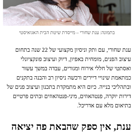
בתמונה: ענת שחורי – מייסדת שיטת הבית האגואיסטי
ענת שחורי, עם ותק וניסיון מקצועי של 22 שנה בתחום
עיצוב הפנים, מומחית באפיון, דיוק ועיצוב פונקציונלי
ואסתטי של חללי אירוח ומגורים, עבדה במשך עשור
כמתאמת שינויי דיירים ורכשה ניסיון רב והבנה בתקנים
ובתהליכי בנייה. כיום היא מתמקדת בתכנון ועיצוב פנים של
דירות יוקרה, פנטהאוזים, מיני-פנטהאוזים ובתים פרטיים
בתיאום מלא עם אדריכל.
ענת, אין ספק שהבאת פה יציאה