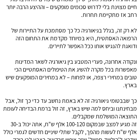
חיים מצוינת בלי לדרוש סכומים מופקעים – וההיצע הרבה יותר 
רחב אז מתקיימת תחרות.
לא רק זה, בגלל בגיאורגיה כל כך מסתמכת על התיירות של 
הרפואה האסתטית, היא במיוחד מקדמת את התחום הזה 
ודואגת להנגיש אותו ככל האפשר לתיירים. 
ונקודה אחרונה, פערי המטבע בין גיאורגיה לשאר המדינות 
מאפשרות בכל מקרה להשיג את הטיפולים האסתטיים הכי 
טובים במחירי רצפה, או לפחות – לא במחירים המופקעים שיש 
בארץ. 
כך שבבטומי גיאורגיה זה לא באמת נחשב עד כדי כך זול, אבל 
מבחינתנו וביחס למה שיש בארץ, זה זול ברמת הבדיחה לעומת 
התוצאה המושלמת שמקבלים.
זה מגיע למצב שבמקום 100-120 אלף ש"ח, אתה יכול ב-30 
אלף ש"ח לעשות מהפך, לקבל שתלי שיניים חדשים לגמרי כולל 
שדרוג ל'הוליווד-סמייל' שזה ציפויי זירקוניה בצבע לבן בוהק, 