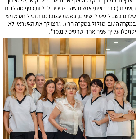
בארץ זה כמובן רחוק מזה אלף שנות אור. לא רק שתשלמי הון 
תועפות (וכבר ראיתי אנשים שהיו צריכים להלוות כסף מהילדים 
שלהם בשביל טיפולי שיניים, באמת עצוב) גם תזכי ליחס אדיש 
במקרה הטוב ומזלזל במקרה הרע. יגהצו לך את האשראי ולא 
יסתכלו עלייך שניה אחרי שהטיפול נגמר".