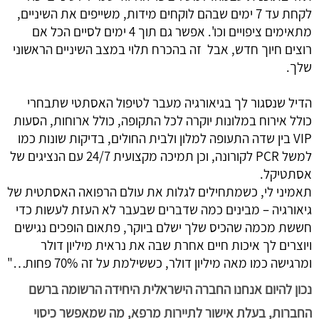
לקחת עד 7 ימים שבהם לוקחים מידות, משייפים את השיניים, 
מתאימים ציפויים וכו'. אפשר גם תוך 4 ימים לסיים הכל אם 
רוצים חיוך חדש, אבל  זה בהכרח תלוי במצב השיניים הראשוני 
שלך.
הדיל שנסגור לך בגיאורגיה מעבר לטיפול האסתטי שתבחרי 
כולל אירוח במלונות יוקרה לכל התקופה, כולל ארוחות, הסעות 
VIP בין שדה התעופה למלון ולבית החולים, בדיקות שונות כמו 
למשל PCR לקורונה, וכן תמיכה מקצועית 24/7 עם הנציגים של 
אסתטיקל.
תאמיני לי, כשמתחילים לגלות את עולם הרפואה האסתטית של 
גיאורגיה – מבינים כמה שדברים שבעבר לא העזת לעשות כדי 
חששת מכמה שהכיס שלך ישלם ביוקר, פתאום הופכים נגישים 
ויוצרים לך איכות חיים אחרת שבה את נראית מיליון דולר 
ומרגישה כמו מאה מיליון דולר, כששילמת על זה 70% פחות…"
נכון להיום אנחנו החברה הישראלית היחידה הרשומה ברשם
החברות, בעלת אישור לתיירות מרפא, מה שמאפשר כיסוי