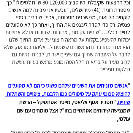
וכל ההצעות שקיבלתי היו סביב 80-120,000 ש"ח לטיפול!" כך 
מספרת רונית (41) מירושלים, "עכשיו אני מבינה למה אנשים 
לוקחים הלוואות, ממשכנים חסכונות, אפילו שוברים כספי 
פנסיה, רק כדי לסדר לעצמם את החיוך, ואחר כך לא מסוגלים 
לחייך בכלל…"
שיניים עקומות, צהובות, שבורות או לא אחידות
יכולות להשפיע בקלות על מראה חיצוני של אדם. החיוך שלנו
הוא אחד מהדברים הראשונים ששמים לב אליהם במראה, שלא
לדבר על העובדה שחיוך עם שיניים ישרות, לבנות ונקיות גם
לרוב מעיד על בריאות חלל הפה ומונע מראש בעיות עששת
ודלקות חניכיים.
"
אנשים מזניחים את השיניים שלהם פשוט כי הם לא מסוגלים 
להוציא סכומי עתק על טיפולים כמו הלבנות, ציפויים והשתלות 
שיניים
,
" מסביר אסף אליאסי, מייסד אסתטיקל – הרשת 
שמנגישה שירותים אסתטיים בחו"ל אצל מומחים עם שם 
עולמי,
"זה מתחיל מחבר'ה צעירים שמתרסק להם כל הביטחון על