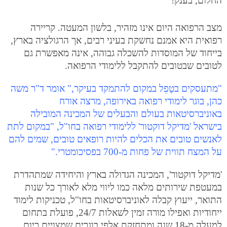
החלום, בענק!"
מצב הרפואה היום אינו מזהיר, בלשון המעטה. קריירה
רפואית היא אמנם נחשקת בעיני רבים, אך הרגולציה בארץ,
בייחוד של המוסדות להשכלה גבוהה, אינה מאפשרת גם
לטובים שבטובים להתקבל ללימודי הרפואה.
"מתעסקים בטָפֵל במקום להתמקד בעיקר," אומר ד"ר משה
כהן, בוגר לימודי רפואה באירופה, מרצה אורח
באוניברסיטאות בעולם והבעלים של המכינה המובילה
בישראל 'מדיקל דוקטור' ללימודי רפואה בחו"ל, "במקום לתת
לאנשים טובים את הכלים להיות רופאים טובים, שמים להם
על המצח תווית של פחות מ-700 בפסיכומטרי."
'מדיקל דוקטור', המכינה הגדולה בארץ והיחידה שמתהדרת
במעטפת שירותים מלאה כמו ליווי מלא לאורך כל שנות
התואר, ייעוץ קבלה לאוניברסיטאות בחו"ל, טכניקות לימוד
ייחודיות ואפילו מורה זמין לשאלות 24/7, פועלת בתחום
למעלה מ-18 שנה ומתחזקת אלפי בוגרים שמצויים כיום