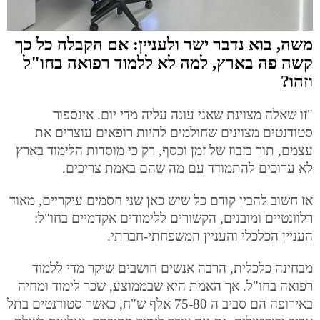
משה, בוא נדבר ישר ולעניין: אם הקבלה כל כך
קשה פה בארץ, למה לא ללמוד רפואה בחו"ל
וזהו?
"זו שאלה מצוינת שאני עונה עליה מדי יום. אינספור
סטודנטים מצוינים שחולמים להיות רופאים עוצרים את
עצמם, תוך בזבוז של זמן וכסף, רק כי מוסדות הלימוד בארץ
לא ערוכים להתמודד עם מה שהם באמת צריכים.
אז חשוב להבין קודם כל שיש כאן שני חסמים עיקריים, מאוד
רלוונטיים ומובנים, הקשורים ללימודים אקדמיים בחו"ל:
העניין הכלכלי והעניין המשפחתי-חברתי.
מבחינה כלכלית, הרבה אנשים חושבים שיקר מדי ללמוד
רפואה בחו"ל. אך האמת היא שבממוצע, שכר לימוד ומחיה
באירופה הם סביב ה 75-80 אלף ש"ח, כאשר סטודנטים בתל