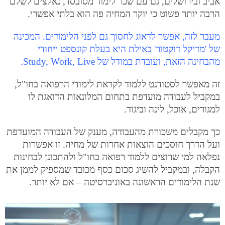
אביב ובירושלים, גם עם שכר לימוד מסובסד, נאלצים לשלם
הרבה יותר פשוט כי יוקר המחיה פה הוא בלתי אפשרי.
מעבר לזה, אפשר לדאוג לחסוך גם לפני הלימודים. המכינה
של 'מדיקל דוקטור' באילת היא בעלת קונספט ייחודי
מהבחינה הזאת, ועובדת במודל של Study, Work, Live.
זה מאפשר לסטודנט ללמוד לקראת לימודי הרפואה בחו"ל,
במקביל לעבודה מועדפת בתחום המלונאות הדואגת לו
למגורים, אוכל, לינה וביגוד.
כך מקבלים משכורת מהעבודה, מענק של העבודה המועדפת
ועל הדרך חוסכים הוצאות אחרות של מחיה. זו אפשרות
נפלאה למי שרוצים ללמוד רפואה בחו"ל ולהתכונן לבחינות
הקבלה, ובמקביל להשיג סכום כסף מכובד שמספיק לממן את
שנת הלימודים הראשונה באוניברסיטה – אם לא יותר.