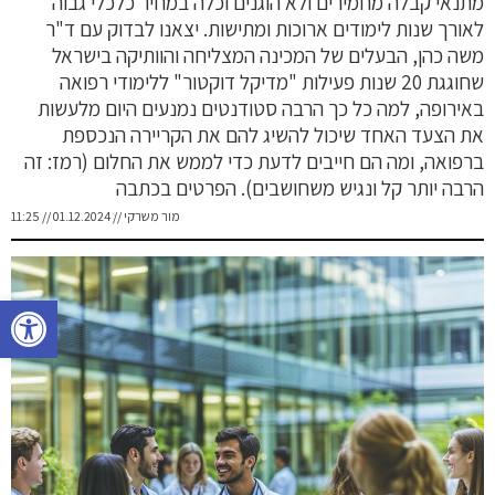
מתנאי קבלה מחמירים ולא הוגנים וכלה במחיר כלכלי גבוה
לאורך שנות לימודים ארוכות ומתישות. יצאנו לבדוק עם ד"ר
משה כהן, הבעלים של המכינה המצליחה והוותיקה בישראל
שחוגגת 20 שנות פעילות "מדיקל דוקטור" ללימודי רפואה
באירופה, למה כל כך הרבה סטודנטים נמנעים היום מלעשות
את הצעד האחד שיכול להשיג להם את הקריירה הנכספת
ברפואה, ומה הם חייבים לדעת כדי לממש את החלום (רמז: זה
הרבה יותר קל ונגיש משחושבים). הפרטים בכתבה
מור משרקי // 01.12.2024 // 11:25
פתח סרגל נגישות