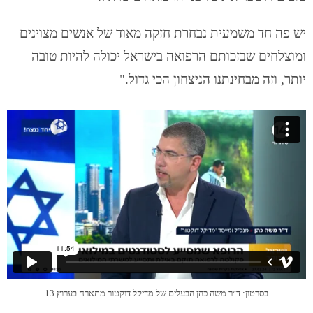
יש פה חד משמעית נבחרת חזקה מאוד של אנשים מצוינים
ומוצלחים שבזכותם הרפואה בישראל יכולה להיות טובה
יותר, וזה מבחינתנו הניצחון הכי גדול."
בסרטון: ד״ר משה כהן הבעלים של מדיקל דוקטור מתארח בערוץ 13