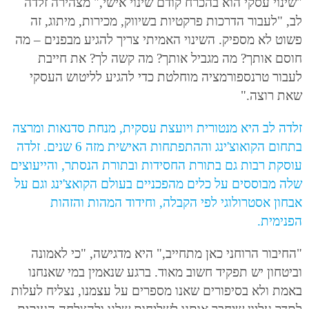
"שינוי עסקי הוא בהכרח קודם שינוי אישי," מצהירה זלדה
לב, "לעבור הדרכות פרקטיות בשיווק, מכירות, מיתוג, זה
פשוט לא מספיק. השינוי האמיתי צריך להגיע מבפנים – מה
חוסם אותך? מה מגביל אותך? מה קשה לך? את חייבת
לעבור טרנספורמציה מוחלטת כדי להגיע לליטוש העסקי
שאת רוצה."
זלדה לב היא מנטורית ויועצת עסקית, מנחת סדנאות ומרצה
בתחום הקואוצ'ינג וההתפתחות האישית מזה 6 שנים. זלדה
עוסקת רבות גם בתורת החסידות ובתורת הנסתר, והייעוצים
שלה מבוססים על כלים מהפכניים בעולם הקואצ'ינג וגם על
אבחון אסטרולוגי לפי הקבלה, וחידוד המהות והזהות
הפנימית.
"החיבור הרוחני כאן מתחייב," היא מדגישה, "כי לאמונה
וביטחון יש תפקיד חשוב מאוד. ברגע שנאמין במי שאנחנו
באמת ולא בסיפורים שאנו מספרים על עצמנו, נצליח לעלות