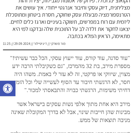
הקואוצ'ינג וכולל: פירוק של אמונות מגבילות, יצירת זהות
מצליחנית, דיוק עסקי וחיבור אנרגטי ייחודי. איך עושים את
הטרנספורמציה מבעלת עסק שחוקה, חסרת ביטחון ומתוסכלת
ליזמית עם רוח במפרשים, תשוקה בעיניים וארגז כלים לחיים.
יצאנו לחקור את זלדה לב על התוכנית שלה ובדקנו למי היא
מתאימה, הראיון המלא בכתבה.
מור משרקי // דיגיטיילור // 29.09.2024 // 11:25
"עוד סדנה, עוד קורס, עוד ייעוץ עסקי, הכל כבר עשיתי!"
מספרת מירב, בת 32 מהמרכז, "גם כשקיבלתי הרבה ידע
מצוין, שיווקי או פרקטי, זה לא עזר לי באמת. משהו היה
פתח סרגל נגישות
חסר, לא הרגשתי חיבור עד הסוף לעשייה שלי וכל הזמן
דחיתי משימות, הרגשתי כבויה והתבאסתי למכור."
מירב היא אחת מתוך אלפי נשות עסקים בישראל אשר
מבינות שהן חייבות שינוי, אבל לא בדרך המקובלת שאינה
מניבה תוצאות של ממש.