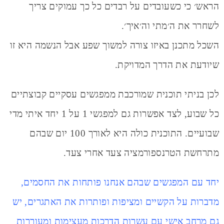
הראש׳ כי כשעובדים על רבדים כל כך עמוקים צריך
לשחרר את ה׳מתי וה׳איך׳.
השכל מתכנן באיזו צורה למשוך שפע אבל הנשמה היא זו
שיודעת את הדרך המדויקת.
לכן בניתי תוכנית שמורכבת ממפגשים עסקיים קבוצתיים
כל שבוע, לצד אפשרות גם למפגשי 1 על 1 יחד איתי מדי
שבועיים. התוכנית כולה היא לאורך 100 יום שבהם
מתרחשת הטרנספורמציה צעד אחרי צעד.
יחד עם המפגשים שבהם אנחנו פותחות את החסמים,
מדברות על הקשיים ומציפות ופותרות את האתגרים, יש
גם מרחב אישי עם עשרות הדרכות מעצימות ומעוררות