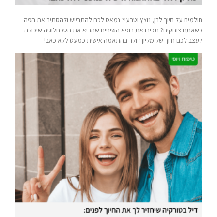
חולמים על חיוך לבן, נוצץ וטבעי? נמאס לכם להתבייש ולהסתיר את הפה
כשאתם צוחקים? תכירו את רופא השיניים שהביא את הטכנולוגיה שיכולה
לעצב לכם חיוך של מליון דולר בהתאמה אישית כמעט ללא כאב!​